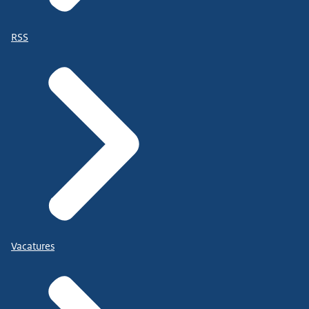
RSS
Vacatures