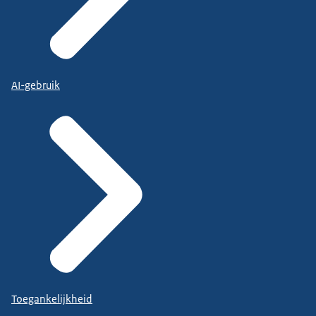
AI-gebruik
Toegankelijkheid