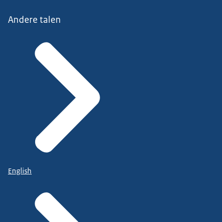
Andere talen
English