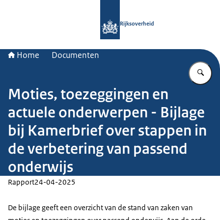
Naar de homepage van Rijksoverheid
Rijksoverheid
Home
Documenten
Vu
Moties, toezeggingen en
actuele onderwerpen - Bijlage
bij Kamerbrief over stappen in
de verbetering van passend
onderwijs
Rapport
24-04-2025
De bijlage geeft een overzicht van de stand van zaken van