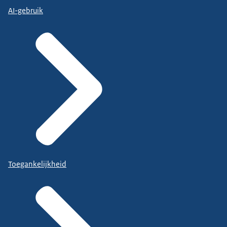
AI-gebruik
Toegankelijkheid