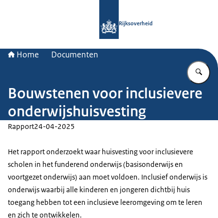
Naar de homepage van Rijksoverheid
Rijksoverheid
Home
Documenten
Vu
Bouwstenen voor inclusievere
onderwijshuisvesting
Rapport
24-04-2025
Het rapport onderzoekt waar huisvesting voor inclusievere
scholen in het funderend onderwijs (basisonderwijs en
voortgezet onderwijs) aan moet voldoen. Inclusief onderwijs is
onderwijs waarbij alle kinderen en jongeren dichtbij huis
toegang hebben tot een inclusieve leeromgeving om te leren
en zich te ontwikkelen.