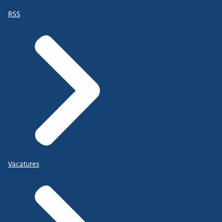
RSS
Vacatures