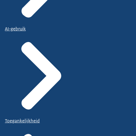
AI-gebruik
Toegankelijkheid