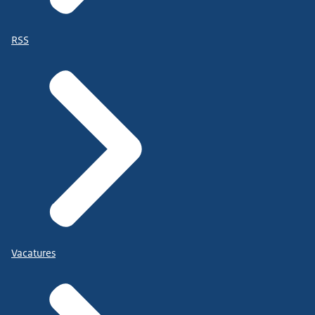
RSS
Vacatures