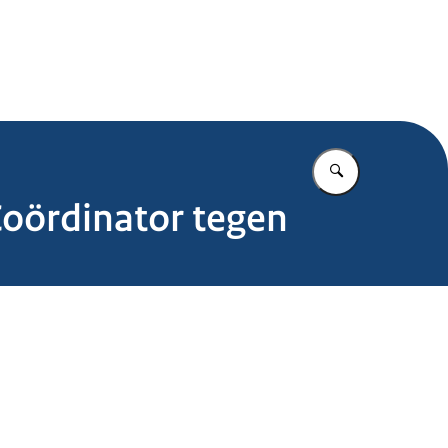
.nl
Vul in wat u z
Coördinator tegen