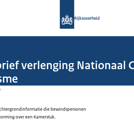
Naar de homepage van Rijksoverheid
Rijksoverheid
rief verlenging Nationaal 
isme
5
 achtergrondinformatie die bewindspersonen
tvorming over een Kamerstuk.