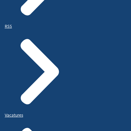
RSS
Vacatures