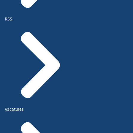
RSS
Vacatures