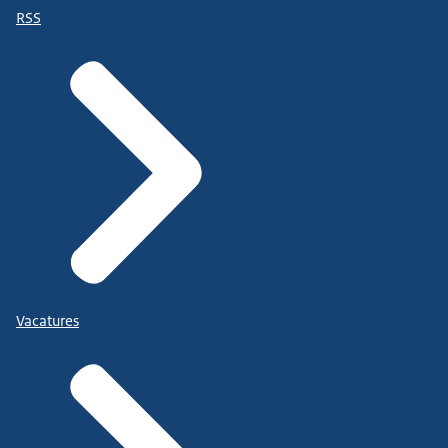
RSS
Vacatures