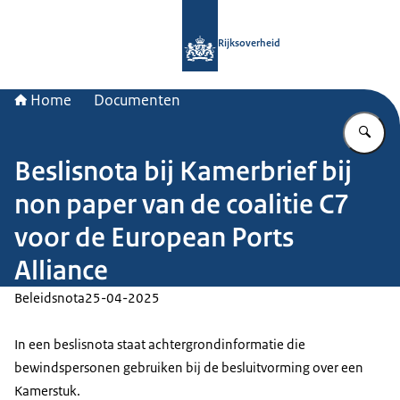
Naar de homepage van Rijksoverheid
Rijksoverheid
Home
Documenten
Vu
Beslisnota bij Kamerbrief bij
non paper van de coalitie C7
voor de European Ports
Alliance
Beleidsnota
25-04-2025
In een beslisnota staat achtergrondinformatie die
bewindspersonen gebruiken bij de besluitvorming over een
Kamerstuk.