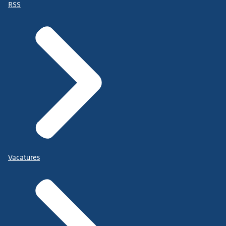
RSS
Vacatures