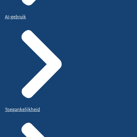
AI-gebruik
Toegankelijkheid