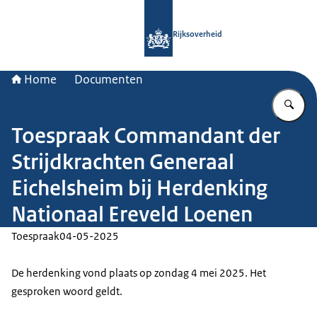
Naar de homepage van Rijksoverheid
Rijksoverheid
Home
Documenten
Vu
Toespraak Commandant der
Strijdkrachten Generaal
Eichelsheim bij Herdenking
Nationaal Ereveld Loenen
Toespraak
04-05-2025
De herdenking vond plaats op zondag 4 mei 2025. Het
gesproken woord geldt.