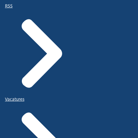
RSS
Vacatures