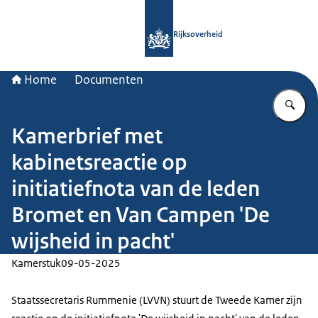
Naar de homepage van Rijksoverheid
Rijksoverheid
Home
Documenten
Vu
Kamerbrief met
kabinetsreactie op
initiatiefnota van de leden
Bromet en Van Campen 'De
wijsheid in pacht'
Kamerstuk
09-05-2025
Staatssecretaris Rummenie (LVVN) stuurt de Tweede Kamer zijn