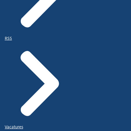
RSS
Vacatures