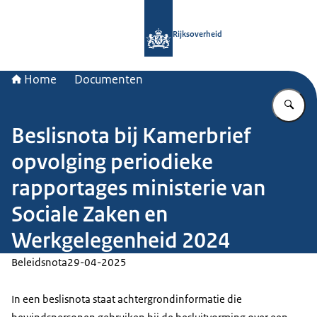
Naar de homepage van Rijksoverheid
Rijksoverheid
Home
Documenten
Vu
Beslisnota bij Kamerbrief
opvolging periodieke
rapportages ministerie van
Sociale Zaken en
Werkgelegenheid 2024
Beleidsnota
29-04-2025
In een beslisnota staat achtergrondinformatie die