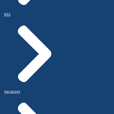
RSS
Vacatures