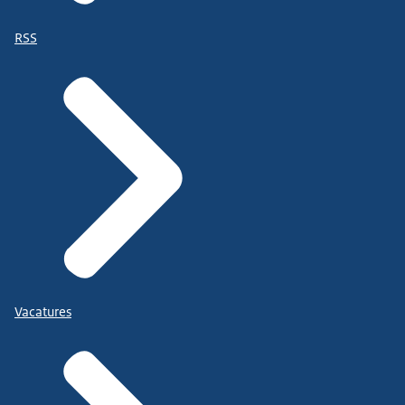
RSS
Vacatures