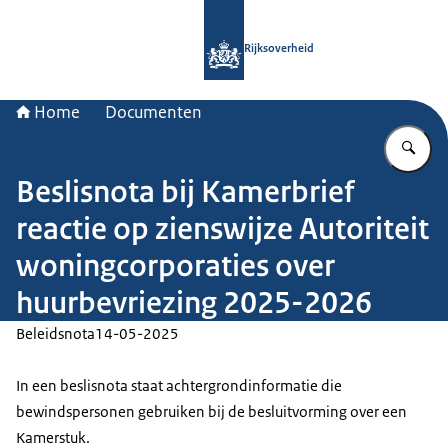
Naar de homepage van Rijksoverheid
Rijksoverheid
Home
Documenten
Vu
Beslisnota bij Kamerbrief
reactie op zienswijze Autoriteit
woningcorporaties over
huurbevriezing 2025-2026
Beleidsnota
14-05-2025
In een beslisnota staat achtergrondinformatie die
bewindspersonen gebruiken bij de besluitvorming over een
Kamerstuk.