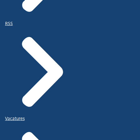
RSS
Vacatures