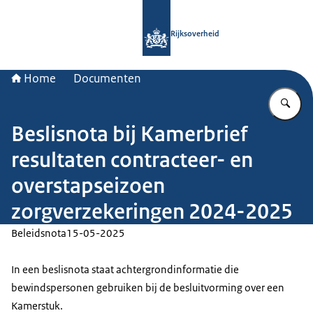
Naar de homepage van Rijksoverheid
Rijksoverheid
Home
Documenten
Vu
Beslisnota bij Kamerbrief
resultaten contracteer- en
overstapseizoen
zorgverzekeringen 2024-2025
Beleidsnota
15-05-2025
In een beslisnota staat achtergrondinformatie die
bewindspersonen gebruiken bij de besluitvorming over een
Kamerstuk.