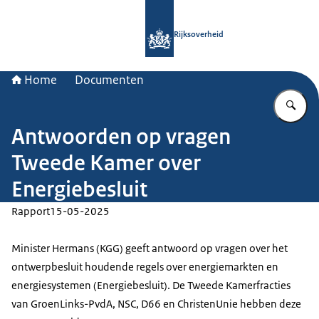
Naar de homepage van Rijksoverheid
Rijksoverheid
Home
Documenten
Vu
Antwoorden op vragen
Tweede Kamer over
Energiebesluit
Rapport
15-05-2025
Minister Hermans (KGG) geeft antwoord op vragen over het
ontwerpbesluit houdende regels over energiemarkten en
energiesystemen (Energiebesluit). De Tweede Kamerfracties
van GroenLinks-PvdA, NSC, D66 en ChristenUnie hebben deze