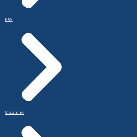
RSS
Vacatures