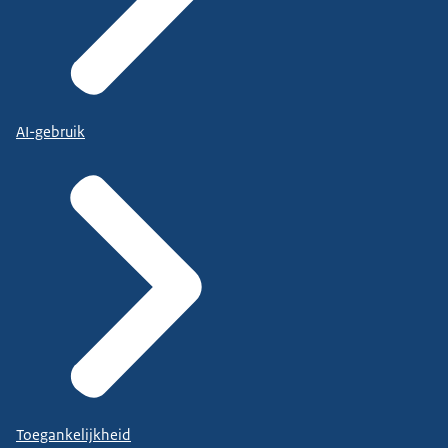
AI-gebruik
Toegankelijkheid