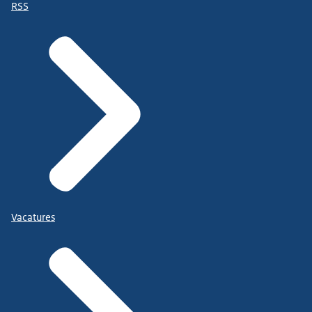
RSS
Vacatures