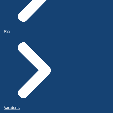
RSS
Vacatures