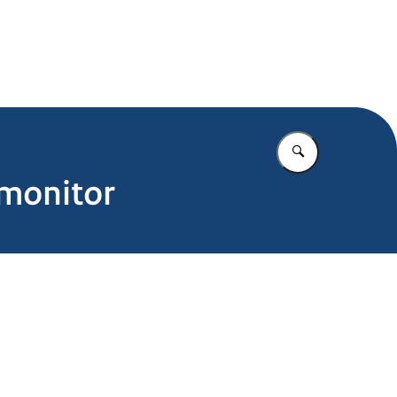
.nl
Vul in wat u z
 monitor