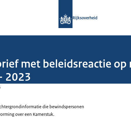
Naar de homepage van Rijksoverheid
Rijksoverheid
rief met beleidsreactie op
- 2023
5
 achtergrondinformatie die bewindspersonen
tvorming over een Kamerstuk.