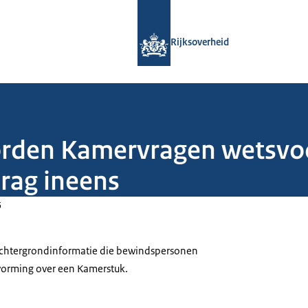
Naar de homepage van Rijksoverheid
Rijksoverheid
orden Kamervragen wetsvoor
rag ineens
5
 achtergrondinformatie die bewindspersonen
tvorming over een Kamerstuk.