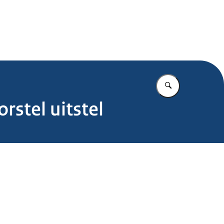
.nl
Vul in wat u z
stel uitstel