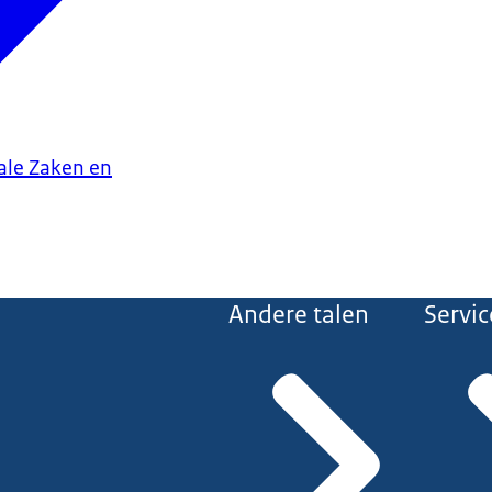
iale Zaken en
Andere talen
Servic