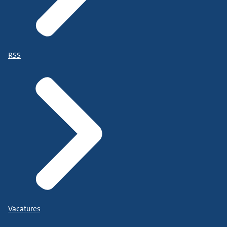
RSS
Vacatures