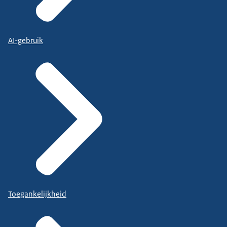
AI-gebruik
Toegankelijkheid