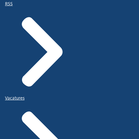
RSS
Vacatures