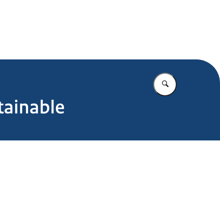
.nl
Vul in wat u z
tainable