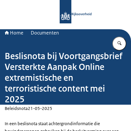
Naar de homepage van Rijksoverheid
Rijksoverheid
Home
Documenten
Vu
Beslisnota bij Voortgangsbrief
Versterkte Aanpak Online
extremistische en
terroristische content mei
2025
Beleidsnota
21-05-2025
In een beslisnota staat achtergrondinformatie die