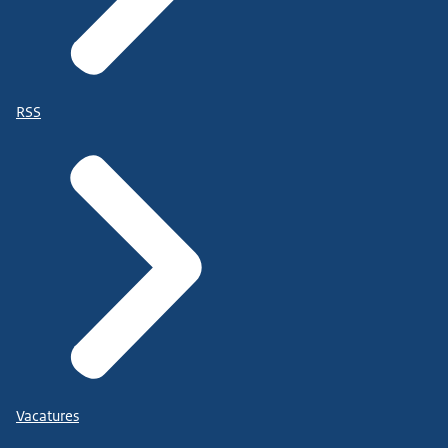
RSS
Vacatures