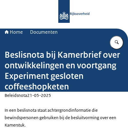
Naar de homepage van Rijksoverheid
Rijksoverheid
Home
Documenten
Vu
Beslisnota bij Kamerbrief over
ontwikkelingen en voortgang
Experiment gesloten
coffeeshopketen
Beleidsnota
21-05-2025
In een beslisnota staat achtergrondinformatie die
bewindspersonen gebruiken bij de besluitvorming over een
Kamerstuk.