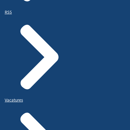
RSS
Vacatures