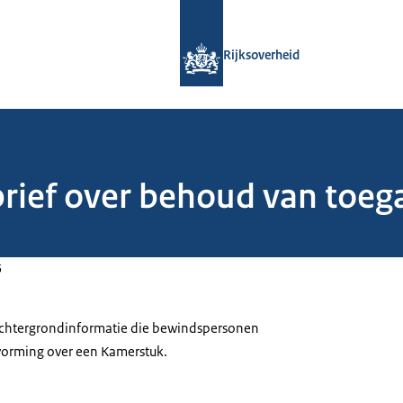
Naar de homepage van Rijksoverheid
Rijksoverheid
brief over behoud van toeg
5
 achtergrondinformatie die bewindspersonen
tvorming over een Kamerstuk.