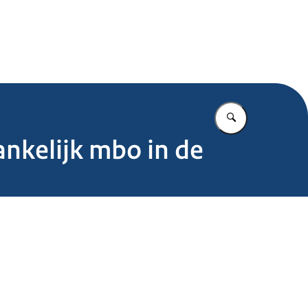
.nl
Vul in wat u z
ankelijk mbo in de