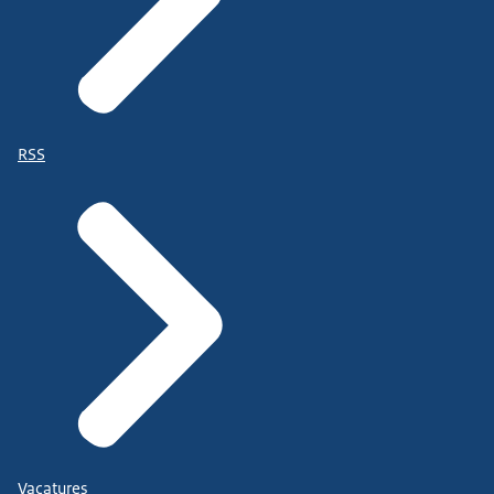
RSS
Vacatures