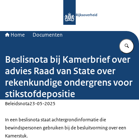
Naar de homepage van Rijksoverheid
Rijksoverheid
Home
Documenten
Vu
Beslisnota bij Kamerbrief over
advies Raad van State over
rekenkundige ondergrens voor
stikstofdepositie
Beleidsnota
23-05-2025
In een beslisnota staat achtergrondinformatie die
bewindspersonen gebruiken bij de besluitvorming over een
Kamerstuk.