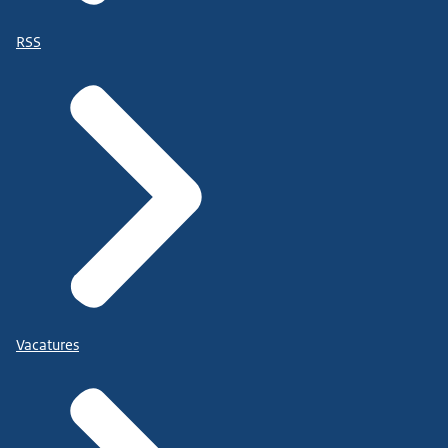
RSS
Vacatures