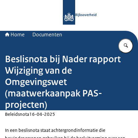
Naar de homepage van Rijksoverheid
Rijksoverheid
Home
Documenten
Vu
Beslisnota bij Nader rapport
Wijziging van de
Omgevingswet
(maatwerkaanpak PAS-
projecten)
Beleidsnota
16-04-2025
In een beslisnota staat achtergrondinformatie die