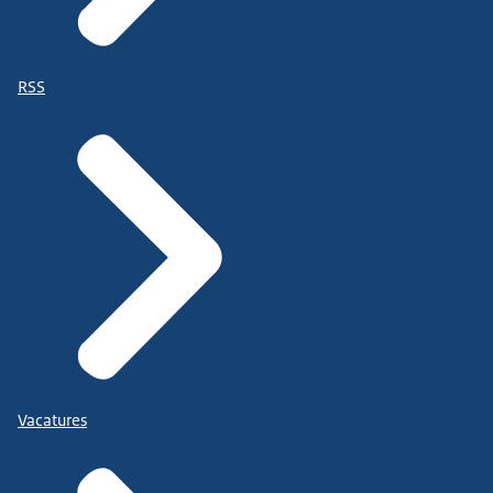
RSS
Vacatures