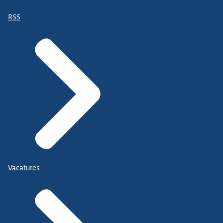
RSS
Vacatures