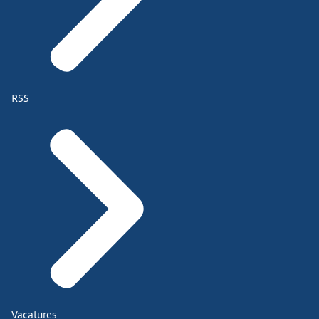
RSS
Vacatures