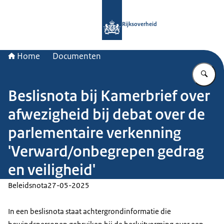
Naar de homepage van Rijksoverheid
Rijksoverheid
Home
Documenten
Vu
Beslisnota bij Kamerbrief over
afwezigheid bij debat over de
parlementaire verkenning
'Verward/onbegrepen gedrag
en veiligheid'
Beleidsnota
27-05-2025
In een beslisnota staat achtergrondinformatie die