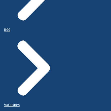
RSS
Vacatures