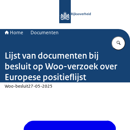
Naar de homepage van Rijksoverheid
Rijksoverheid
Home
Documenten
Vu
Lijst van documenten bij
besluit op Woo-verzoek over
Europese positieflijst
Woo-besluit
27-05-2025