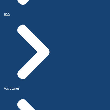
RSS
Vacatures