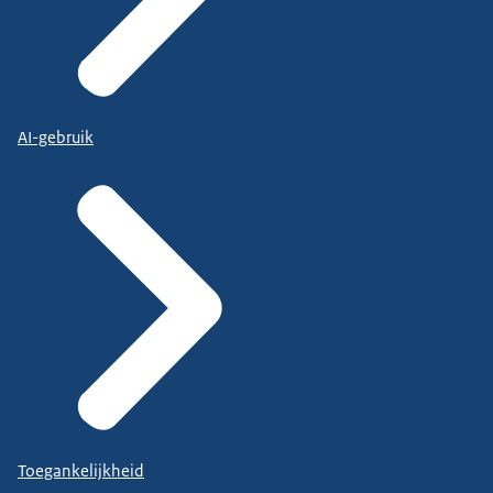
AI-gebruik
Toegankelijkheid