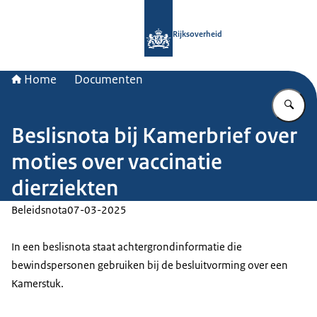
Naar de homepage van Rijksoverheid
Rijksoverheid
Home
Documenten
Vu
Beslisnota bij Kamerbrief over
moties over vaccinatie
dierziekten
Beleidsnota
07-03-2025
In een beslisnota staat achtergrondinformatie die
bewindspersonen gebruiken bij de besluitvorming over een
Kamerstuk.