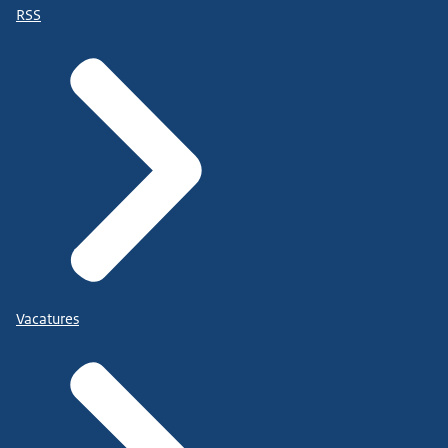
RSS
Vacatures