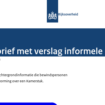
Naar de homepage van Rijksoverheid
Rijksoverheid
rief met verslag informele
5
 achtergrondinformatie die bewindspersonen
tvorming over een Kamerstuk.