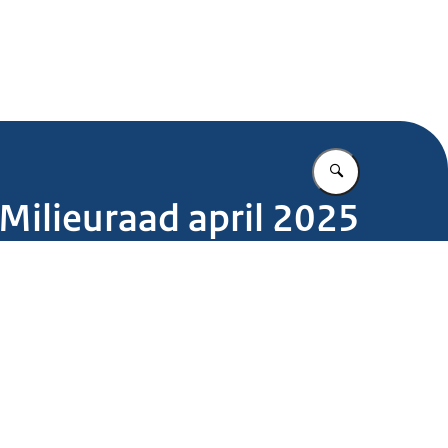
.nl
Vul in wat u z
 Milieuraad april 2025