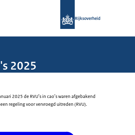
Naar de homepage van Rijksoverheid
Rijksoverheid
's 2025
anuari 2025 de RVU’s in cao’s waren afgebakend
een regeling voor vervroegd uitreden (RVU).