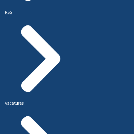
RSS
Vacatures