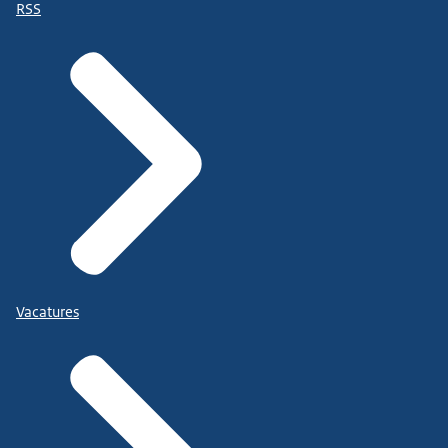
RSS
Vacatures