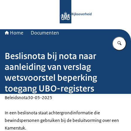
Naar de homepage van Rijksoverheid
Rijksoverheid
Home
Documenten
Vu
Beslisnota bij nota naar
aanleiding van verslag
wetsvoorstel beperking
toegang UBO-registers
Beleidsnota
30-05-2025
In een beslisnota staat achtergrondinformatie die
bewindspersonen gebruiken bij de besluitvorming over een
Kamerstuk.