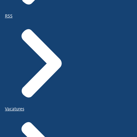
RSS
Vacatures