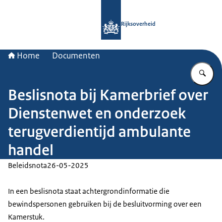
Naar de homepage van Rijksoverheid
Rijksoverheid
Home
Documenten
Vu
Beslisnota bij Kamerbrief over
Dienstenwet en onderzoek
terugverdientijd ambulante
handel
Beleidsnota
26-05-2025
In een beslisnota staat achtergrondinformatie die
bewindspersonen gebruiken bij de besluitvorming over een
Kamerstuk.