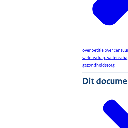
over petitie over censuu
wetenschap, wetenschap
gezondheidszorg
Dit document