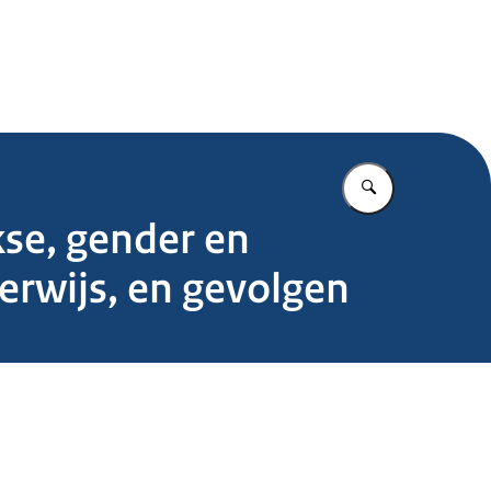
.nl
Vul in wat u z
kse, gender en
erwijs, en gevolgen