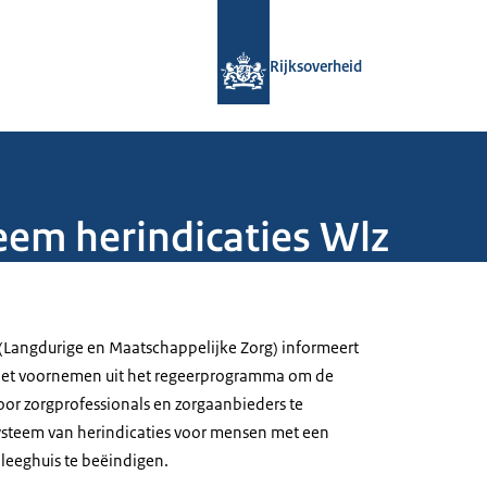
Naar de homepage van Rijksoverheid
Rijksoverheid
eem herindicaties Wlz
r (Langdurige en Maatschappelijke Zorg) informeert
het voornemen uit het regeerprogramma om de
oor zorgprofessionals en zorgaanbieders te
ysteem van herindicaties voor mensen met een
pleeghuis te beëindigen.