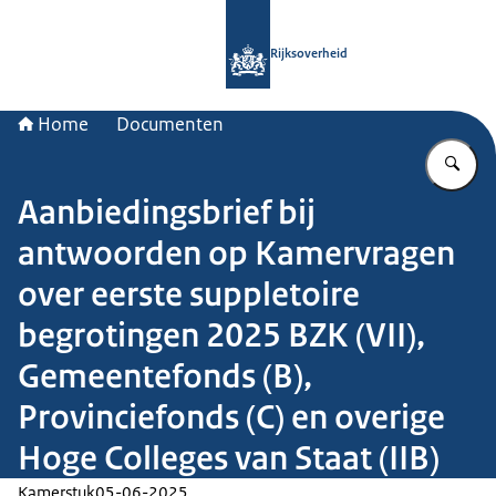
Naar de homepage van Rijksoverheid
Rijksoverheid
Home
Documenten
Vu
Aanbiedingsbrief bij
antwoorden op Kamervragen
over eerste suppletoire
begrotingen 2025 BZK (VII),
Gemeentefonds (B),
Provinciefonds (C) en overige
Hoge Colleges van Staat (IIB)
Kamerstuk
05-06-2025