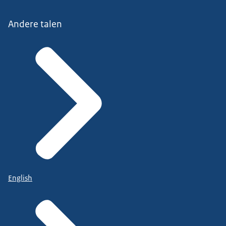
Andere talen
English