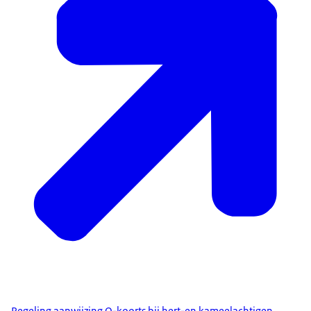
Regeling aanwijzing Q-koorts bij hert-en kameelachtigen