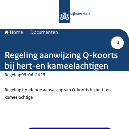
Naar de homepage van Rijksoverheid
Rijksoverheid
Home
Documenten
Vu
Regeling aanwijzing Q-koorts
bij hert-en kameelachtigen
Regeling
05-06-2025
Regeling houdende aanwijzing van Q-koorts bij hert- en
kameelachtige