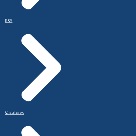
RSS
Vacatures