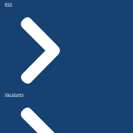
RSS
Vacatures