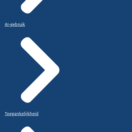
AI-gebruik
Toegankelijkheid