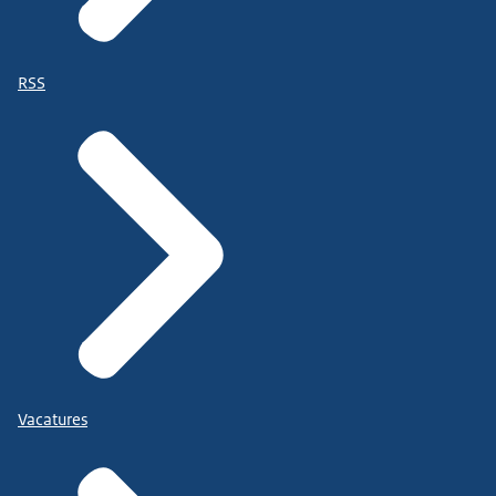
RSS
Vacatures