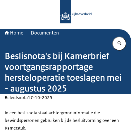
Naar de homepage van Rijksoverheid
Rijksoverheid
Home
Documenten
Vu
Beslisnota's bij Kamerbrief
voortgangsrapportage
hersteloperatie toeslagen mei
- augustus 2025
Beleidsnota
17-10-2025
In een beslisnota staat achtergrondinformatie die
bewindspersonen gebruiken bij de besluitvorming over een
Kamerstuk.